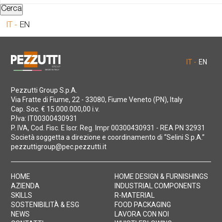
Cerca
IT -
EN
IT -
EN
Pezzutti Group S.p.A.
Via Fratte di Fiume, 22 - 33080, Fiume Veneto (PN), Italy
Cap. Soc. € 15.000.000,00 i.v.
P.Iva: IT00300430931
P. IVA, Cod. Fisc. E Iscr. Reg. Impr 00300430931 - REA PN 32931
Società soggetta a direzione e coordinamento di “Selini S.p.A.”
pezzuttigroup@pec.pezzutti.it
HOME
HOME DESIGN & FURNISHINGS
AZIENDA
INDUSTRIAL COMPONENTS
SKILLS
R-MATERIAL
SOSTENIBILITÀ & ESG
FOOD PACKAGING
NEWS
LAVORA CON NOI